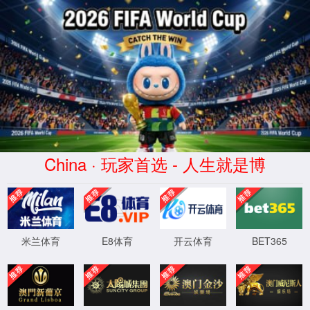
ok138cn太阳集团(古天乐代言)
品牌公司-Official website