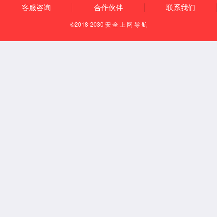
历史沿革
酒厂荣誉